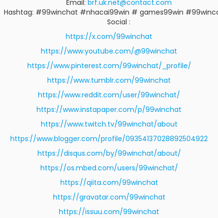
Email:
brf.uk.net@contact.com
Hashtag: #99winchat #nhacai99win # games99win #99winca
Social :
https://x.com/99winchat
https://www.youtube.com/@99winchat
https://www.pinterest.com/99winchat/_profile/
https://www.tumblr.com/99winchat
https://www.reddit.com/user/99winchat/
https://www.instapaper.com/p/99winchat
https://www.twitch.tv/99winchat/about
https://www.blogger.com/profile/09354137028892504922
https://disqus.com/by/99winchat/about/
https://os.mbed.com/users/99winchat/
https://qiita.com/99winchat
https://gravatar.com/99winchat
https://issuu.com/99winchat