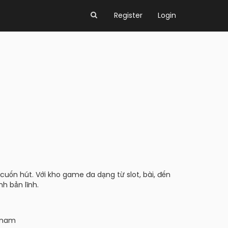
Register
Login
uốn hút. Với kho game đa dạng từ slot, bài, đến
h bản lĩnh.
etnam