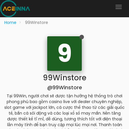
Home
99Winstore
9
99Winstore
@99Winstore
Tại 99Win, người chơi sẽ được tận hưởng hệ thống trò chơi
phong phú bao gồm casino live với dealer chuyên nghiệp,
slot game với jackpot lớn, cá cược thể thao từ các giải quốc
tế, bắn cá sôi động và các loại xổ số may mắn. Nền tảng
được thiết kế tỉ mỉ, dễ dùng, tương thích tốt với điện thoại
lẫn máy tính để bạn truy cập mọi lúc mọi nơi. Thanh toán