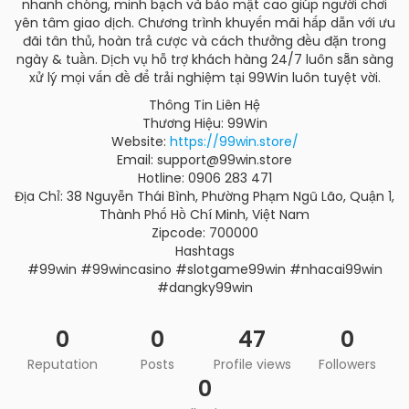
nhanh chóng, minh bạch và bảo mật cao giúp người chơi
yên tâm giao dịch. Chương trình khuyến mãi hấp dẫn với ưu
đãi tân thủ, hoàn trả cược và cách thưởng đều đặn trong
ngày & tuần. Dịch vụ hỗ trợ khách hàng 24/7 luôn sẵn sàng
xử lý mọi vấn đề để trải nghiệm tại 99Win luôn tuyệt vời.
Thông Tin Liên Hệ
Thương Hiệu: 99Win
Website:
https://99win.store/
Email: support@99win.store
Hotline: 0906 283 471
Địa Chỉ: 38 Nguyễn Thái Bình, Phường Phạm Ngũ Lão, Quận 1,
Thành Phố Hồ Chí Minh, Việt Nam
Zipcode: 700000
Hashtags
#99win #99wincasino #slotgame99win #nhacai99win
#dangky99win
0
0
47
0
Reputation
Posts
Profile views
Followers
0