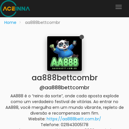
Home
aa888bettcombr
aa888bettcombr
@aa888bettcombr
AA888 é o “reino da sorte”, onde cada aposta explode
como um verdadeiro festival de vitórias. Ao entrar no
AA888, você mergulha em um mundo vibrante, repleto de
diversão e recompensas sem fim.
Website:
https://aa888bett.com.br/
Telefone: 021943005178