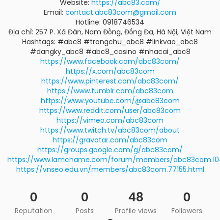
Website:
https://abc83.com/
Email:
contact.abc83com@gmail.com
Hotline: 0918746534
Địa chỉ: 257 P. Xã Đàn, Nam Đồng, Đống Đa, Hà Nội, Việt Nam
Hashtags: #abc8 #trangchu_abc8 #linkvao_abc8
#dangky_abc8 #abc8_casino #nhacai_abc8
https://www.facebook.com/abc83com/
https://x.com/abc83com
https://www.pinterest.com/abc83com/
https://www.tumblr.com/abc83com
https://www.youtube.com/@abc83com
https://www.reddit.com/user/abc83com
https://vimeo.com/abc83com
https://www.twitch.tv/abc83com/about
https://gravatar.com/abc83com
https://groups.google.com/g/abc83com/
https://www.lamchame.com/forum/members/abc83com.10
https://vnseo.edu.vn/members/abc83com.77155.html
0
0
48
0
Reputation
Posts
Profile views
Followers