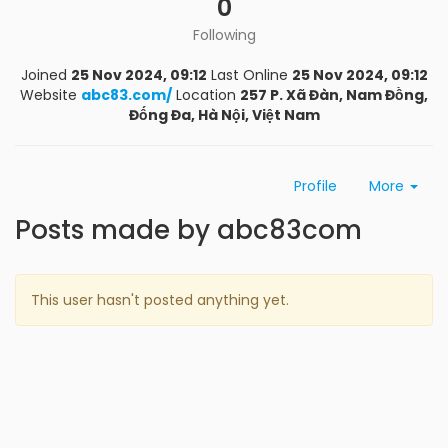
0
Following
Joined
25 Nov 2024, 09:12
Last Online
25 Nov 2024, 09:12
Website
abc83.com/
Location
257 P. Xã Đàn, Nam Đồng,
Đống Đa, Hà Nội, Việt Nam
Profile
More
Posts made by abc83com
This user hasn't posted anything yet.