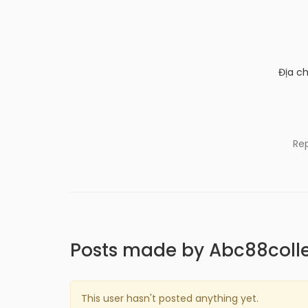
Địa ch
Re
Posts made by Abc88coll
This user hasn't posted anything yet.