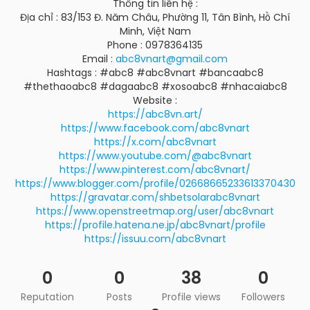
Thông tin liên hệ :
Địa chỉ : 83/153 Đ. Năm Châu, Phường 11, Tân Bình, Hồ Chí
Minh, Việt Nam
Phone : 0978364135
Email :
abc8vnart@gmail.com
Hashtags : #abc8 #abc8vnart #bancaabc8
#thethaoabc8 #dagaabc8 #xosoabc8 #nhacaiabc8
Website :
https://abc8vn.art/
https://www.facebook.com/abc8vnart
https://x.com/abc8vnart
https://www.youtube.com/@abc8vnart
https://www.pinterest.com/abc8vnart/
https://www.blogger.com/profile/02668665233613370430
https://gravatar.com/shbetsolarabc8vnart
https://www.openstreetmap.org/user/abc8vnart
https://profile.hatena.ne.jp/abc8vnart/profile
https://issuu.com/abc8vnart
0
0
38
0
Reputation
Posts
Profile views
Followers