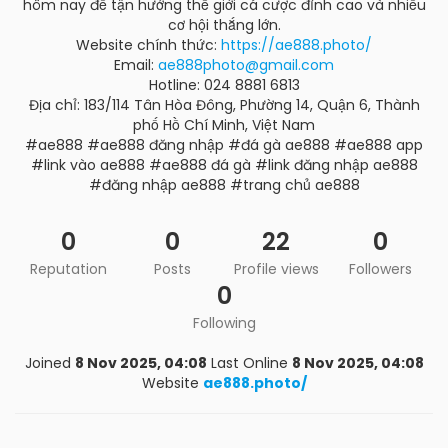
hôm nay để tận hưởng thế giới cá cược đỉnh cao và nhiều
cơ hội thắng lớn.
Website chính thức:
https://ae888.photo/
Email:
ae888photo@gmail.com
Hotline: 024 8881 6813
Địa chỉ: 183/114 Tân Hòa Đông, Phường 14, Quận 6, Thành
phố Hồ Chí Minh, Việt Nam
#ae888 #ae888 đăng nhập #đá gà ae888 #ae888 app
#link vào ae888 #ae888 đá gà #link đăng nhập ae888
#đăng nhập ae888 #trang chủ ae888
0
0
22
0
Reputation
Posts
Profile views
Followers
0
Following
Joined
8 Nov 2025, 04:08
Last Online
8 Nov 2025, 04:08
Website
ae888.photo/