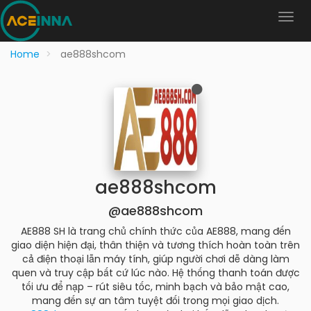
Home
ae888shcom
ae888shcom
@ae888shcom
AE888 SH là trang chủ chính thức của AE888, mang đến
giao diện hiện đại, thân thiện và tương thích hoàn toàn trên
cả điện thoại lẫn máy tính, giúp người chơi dễ dàng làm
quen và truy cập bất cứ lúc nào. Hệ thống thanh toán được
tối ưu để nạp – rút siêu tốc, minh bạch và bảo mật cao,
mang đến sự an tâm tuyệt đối trong mọi giao dịch.