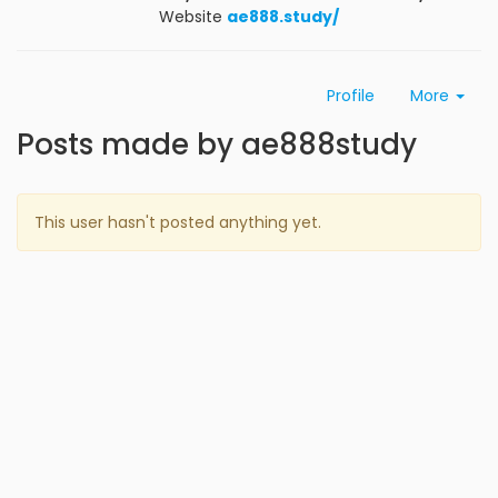
Website
ae888.study/
Profile
More
Posts made by ae888study
This user hasn't posted anything yet.