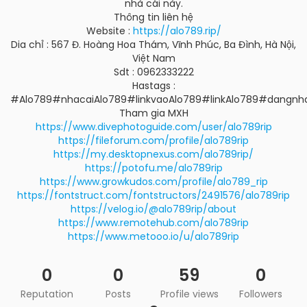
nhà cái này.
Thông tin liên hệ
Website :
https://alo789.rip/
Dia chỉ : 567 Đ. Hoàng Hoa Thám, Vĩnh Phúc, Ba Đình, Hà Nội,
Việt Nam
Sdt : 0962333222
Hastags :
#Alo789#nhacaiAlo789#linkvaoAlo789#linkAlo789#dangnh
Tham gia MXH
https://www.divephotoguide.com/user/alo789rip
https://fileforum.com/profile/alo789rip
https://my.desktopnexus.com/alo789rip/
https://potofu.me/alo789rip
https://www.growkudos.com/profile/alo789_rip
https://fontstruct.com/fontstructors/2491576/alo789rip
https://velog.io/@alo789rip/about
https://www.remotehub.com/alo789rip
https://www.metooo.io/u/alo789rip
0
0
59
0
Reputation
Posts
Profile views
Followers