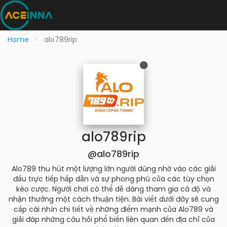
Home
alo789rip
alo789rip
@alo789rip
Alo789 thu hút một lượng lớn người dùng nhờ vào các giải
đấu trực tiếp hấp dẫn và sự phong phú của các tùy chọn
kèo cược. Người chơi có thể dễ dàng tham gia cá độ và
nhận thưởng một cách thuận tiện. Bài viết dưới đây sẽ cung
cấp cái nhìn chi tiết về những điểm mạnh của Alo789 và
giải đáp những câu hỏi phổ biến liên quan đến địa chỉ của