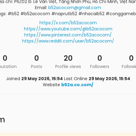
ịa chỉ: P6/D2 Đ. Lê Văn Việt, Tăng Nhơn Phú, Hồ Chí Minh, Việt N
Email:
b52acocom@gmail.com
ags: #b52 #b52acocom #naprutb52 #nhacaib52 #conggameb
https://x.com/b52acocom
https://www.youtube.com/@b52acocom
https://www.pinterest.com/b52acocom/
https://www.reddit.com/user/b52acocom/
0
0
20
0
0
putation
Posts
Profile views
Followers
Follow
Joined
29 May 2026, 15:54
Last Online
29 May 2026, 15:54
Website
b52a.co.com/
om