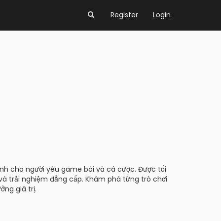
Register
Login
dành cho người yêu game bài và cá cược. Được tối
và trải nghiệm đẳng cấp. Khám phá từng trò chơi
ng giá trị.