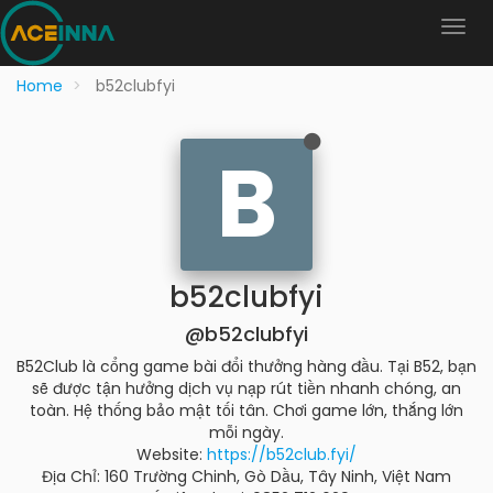
Home
b52clubfyi
B
b52clubfyi
@b52clubfyi
B52Club là cổng game bài đổi thưởng hàng đầu. Tại B52, bạn
sẽ được tận hưởng dịch vụ nạp rút tiền nhanh chóng, an
toàn. Hệ thống bảo mật tối tân. Chơi game lớn, thắng lớn
mỗi ngày.
Website:
https://b52club.fyi/
Địa Chỉ: 160 Trường Chinh, Gò Dầu, Tây Ninh, Việt Nam