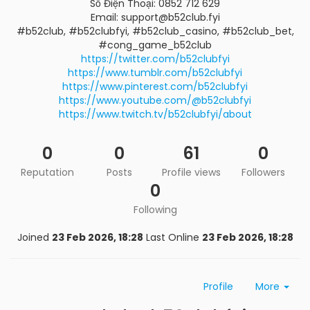
Số Điện Thoại: 0852 712 629
Email: support@b52club.fyi
#b52club, #b52clubfyi, #b52club_casino, #b52club_bet,
#cong_game_b52club
https://twitter.com/b52clubfyi
https://www.tumblr.com/b52clubfyi
https://www.pinterest.com/b52clubfyi
https://www.youtube.com/@b52clubfyi
https://www.twitch.tv/b52clubfyi/about
0
0
61
0
Reputation
Posts
Profile views
Followers
0
Following
Joined
23 Feb 2026, 18:28
Last Online
23 Feb 2026, 18:28
Profile
More