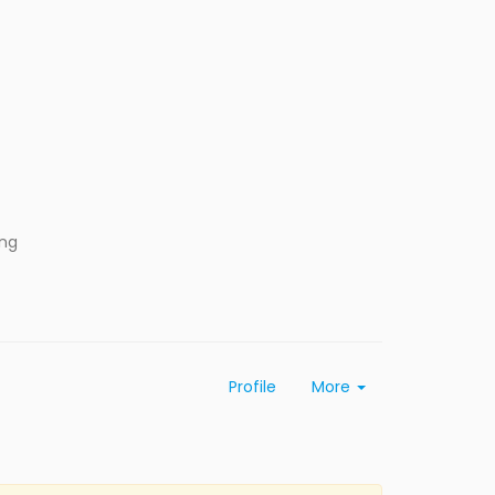
ing
Profile
More