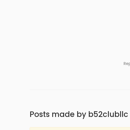
Re
Posts made by b52clubllc