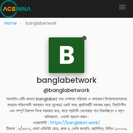
Home
banglabetwork
B
banglabetwork
@banglabetwork
অনলাইন বেটিং জগতে banglabet তার পেশাদার পরিষেবা ও অসাধারণ বিশ্বাসযোগ্যতার
মাধ্যমে শক্তিশালী অবস্থান গড়ে তুলেছে। একই সঙ্গে, প্ল্যাটফর্মটি সবসময় দ্রুত, স্থিতিশীল
এবং সম্পূর্ণ নিরাপদ লিংক সরবরাহ করে, যাতে প্রতিটি খেলোয়াড় পান নিরবচ্ছিন্ন ও মসৃণ
অভিজ্ঞতা। . এখনই প্রবেশ করুন :
ওয়েবসাইট :
https://banglabet.work/
ঠিকানা : ৪/৬৯৭২, ফোর্থ এভিনিউ রোড, ব্লক ৪, লোধি কলোনি, নয়াদিল্লি, দিল্লি ১১০০০৩,