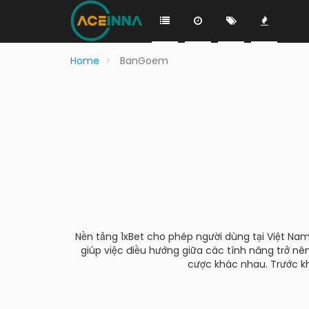
Home
BanGoem
Nền tảng 1xBet cho phép người dùng tại Việt Na
giúp việc điều hướng giữa các tính năng trở nê
cược khác nhau. Trước kh