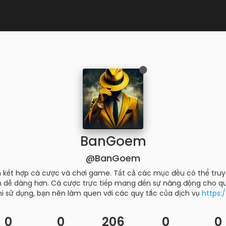
BanGoem
@BanGoem
m kết hợp cá cược và chơi game. Tất cả các mục đều có thể truy
n dễ dàng hơn. Cá cược trực tiếp mang đến sự năng động cho quá 
i sử dụng, bạn nên làm quen với các quy tắc của dịch vụ
https:
0
0
206
0
0