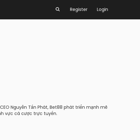
Register
Login
của CEO Nguyễn Tấn Phát, Bet88 phát triển mạnh mẽ
ĩnh vực cá cược trực tuyến.