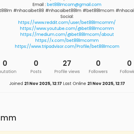
Email :
bet88lmcom@gmail.com
t88lm #nhacaibet88 #nhacaibet88lm #bet88lmcom #nhaca
Social:
https://www.reddit.com/user/bet88lmcomm/
https://www.youtube.com/@bet88lmcomm
https://medium.com/@bet88lmcom/about
https://x.com/bet88lmcomm
https://www.tripadvisor.com/Profile/bet88lmcom
0
0
27
0
0
putation
Posts
Profile views
Followers
Follow
Joined
21 Nov 2025, 12:17
Last Online
21 Nov 2025, 12:17
comm