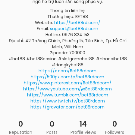
ngũ hỗ trợ luôn sẵn sàng phục vụ.
Thông tin liên hệ:
Thương hiệu: BET88
Website:
https://bet88rd.com/
Email:
support@bet88rd.com
Hotline: 0976 824 153
Địa chỉ: 42 Trường Chinh, Phường 15, Tân Bình, Tp. Hồ Chí
Minh, Việt Nam
Zipcode: 700000
#bet88 #bet88casino #slotgamebet88 #nhacaibet88
#dangkybet88
https://x.com/Bet88rdcom
https://500px.com/p/bet88rdcom
https://www.pinterest.com/Bet88rdcom/
https://www.youtube.com/@Bet88rdcom
https://www.tumblr.com/bet88rdcom
https://www.twitch.tv/bet88rdcom
https://gravatar.com/bet88rdcom
0
0
14
0
Reputation
Posts
Profile views
Followers