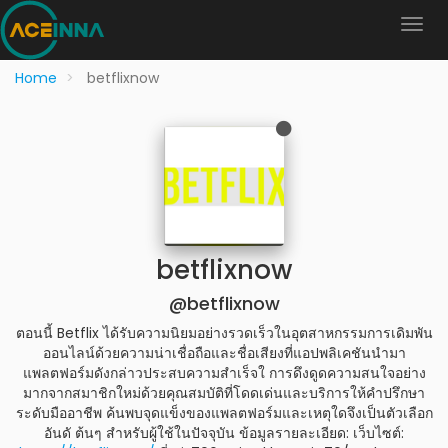
Home
betflixnow
betflixnow
@betflixnow
ตอนนี้ Betflix ได้รับความนิยมอย่างรวดเร็วในอุตสาหกรรมการเดิมพัน
ออนไลน์ด้วยความน่าเชื่อถือและชื่อเสียงที่แอปพลิเคชันนํามา
แพลตฟอร์มดังกล่าวประสบความสําเร็จใ การดึงดูดความสนใจอย่าง
มากจากสมาชิกใหม่ด้วยคุณสมบัติที่โดดเด่นและบริการให้คําปรึกษา
ระดับมืออาชีพ ค้นพบจุดแข็งของแพลตฟอร์มและเหตุใดจึงเป็นตัวเลือก
อันดั ต้นๆ สําหรับผู้ใช้ในปัจจุบัน ข้อมูลรายละเอียด: เว็บไซต์: