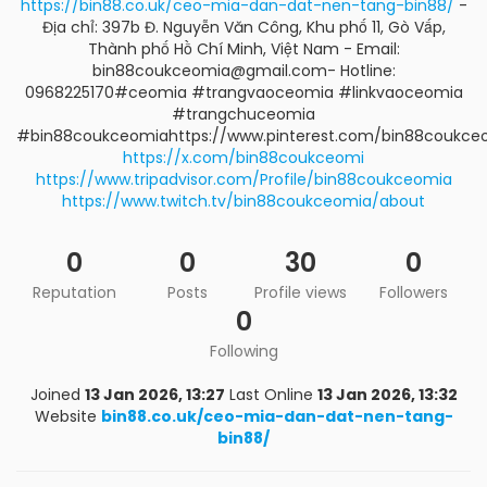
https://bin88.co.uk/ceo-mia-dan-dat-nen-tang-bin88/
-
Địa chỉ: 397b Đ. Nguyễn Văn Công, Khu phố 11, Gò Vấp,
Thành phố Hồ Chí Minh, Việt Nam - Email:
bin88coukceomia@gmail.com- Hotline:
0968225170#ceomia #trangvaoceomia #linkvaoceomia
#trangchuceomia
#bin88coukceomiahttps://www.pinterest.com/bin88coukce
https://x.com/bin88coukceomi
https://www.tripadvisor.com/Profile/bin88coukceomia
https://www.twitch.tv/bin88coukceomia/about
0
0
30
0
Reputation
Posts
Profile views
Followers
0
Following
Joined
13 Jan 2026, 13:27
Last Online
13 Jan 2026, 13:32
Website
bin88.co.uk/ceo-mia-dan-dat-nen-tang-
bin88/