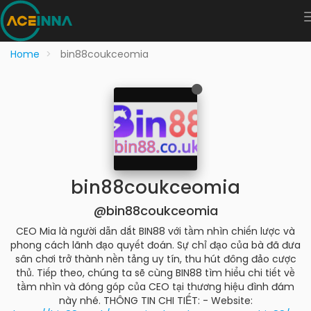
Home
bin88coukceomia
bin88coukceomia
@bin88coukceomia
CEO Mia là người dẫn dắt BIN88 với tầm nhìn chiến lược và
phong cách lãnh đạo quyết đoán. Sự chỉ đạo của bà đã đưa
sân chơi trở thành nền tảng uy tín, thu hút đông đảo cược
thủ. Tiếp theo, chúng ta sẽ cùng BIN88 tìm hiểu chi tiết về
tầm nhìn và đóng góp của CEO tại thương hiệu đình đám
này nhé. THÔNG TIN CHI TIẾT: - Website: