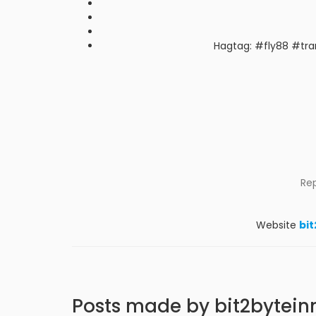
Hagtag: #fly88 #tra
Re
Website
bit
Posts made by bit2bytein