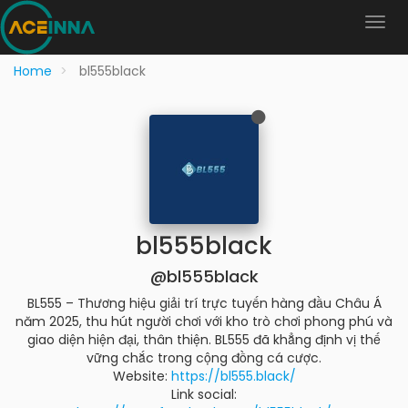
Home
bl555black
bl555black
@bl555black
BL555 – Thương hiệu giải trí trực tuyến hàng đầu Châu Á
năm 2025, thu hút người chơi với kho trò chơi phong phú và
giao diện hiện đại, thân thiện. BL555 đã khẳng định vị thế
vững chắc trong cộng đồng cá cược.
Website:
https://bl555.black/
Link social: