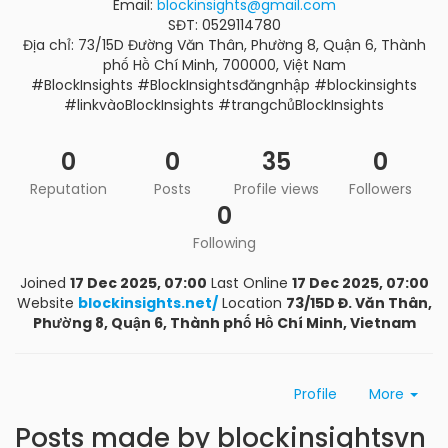
Email:
blockinsights@gmail.com
SĐT: 0529114780
Địa chỉ: 73/15D Đường Văn Thân, Phường 8, Quận 6, Thành
phố Hồ Chí Minh, 700000, Việt Nam
#BlockInsights #BlockInsightsđăngnhập #blockinsights
#linkvàoBlockInsights #trangchủBlockInsights
0
0
35
0
Reputation
Posts
Profile views
Followers
0
Following
Joined
17 Dec 2025, 07:00
Last Online
17 Dec 2025, 07:00
Website
blockinsights.net/
Location
73/15D Đ. Văn Thân,
Phường 8, Quận 6, Thành phố Hồ Chí Minh, Vietnam
Profile
More
Posts made by blockinsightsvn