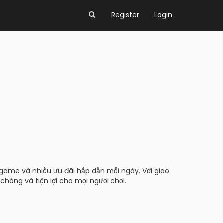
Register
Login
ot game và nhiều ưu đãi hấp dẫn mỗi ngày. Với giao
 chóng và tiện lợi cho mọi người chơi.