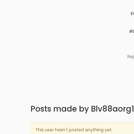
Đ
#b
Re
Posts made by Blv88aorg
This user hasn't posted anything yet.