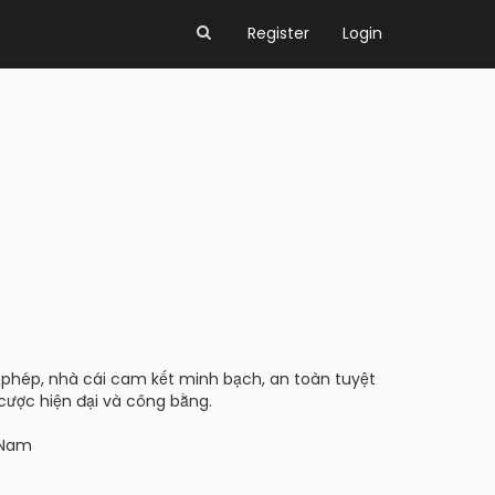
Register
Login
p phép, nhà cái cam kết minh bạch, an toàn tuyệt
cược hiện đại và công bằng.
t Nam