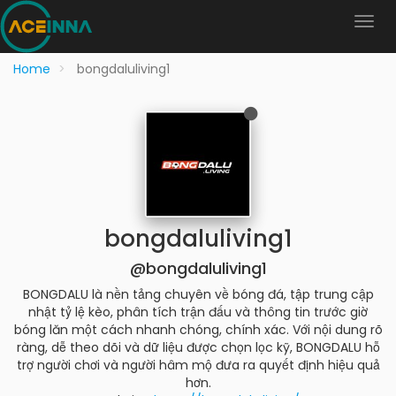
Home
bongdaluliving1
bongdaluliving1
@bongdaluliving1
BONGDALU là nền tảng chuyên về bóng đá, tập trung cập
nhật tỷ lệ kèo, phân tích trận đấu và thông tin trước giờ
bóng lăn một cách nhanh chóng, chính xác. Với nội dung rõ
ràng, dễ theo dõi và dữ liệu được chọn lọc kỹ, BONGDALU hỗ
trợ người chơi và người hâm mộ đưa ra quyết định hiệu quả
hơn.