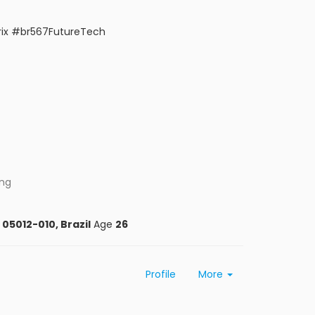
rix #br567FutureTech
ing
 05012-010, Brazil
Age
26
Profile
More