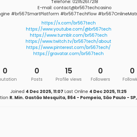
Telefone: 021152617218
E-mail: contact@br567techcasino
Engine #br567SmartPlatform #br567TechFlow #br567OnlineMat
https://x.com/br567tech
https://www.youtube.com/@br567tech
https://www.tumblr.com/br567tech
https://www.twitch.tv/br567tech/about
https://www.pinterest.com/br567tech/
https://gravatar.com/br567tech
0
0
15
0
0
putation
Posts
Profile views
Followers
Follow
Joined
4 Dec 2025, 11:07
Last Online
4 Dec 2025, 11:25
tion
R. Min. Gastão Mesquita, 864 - Pompeia, São Paulo - SP,