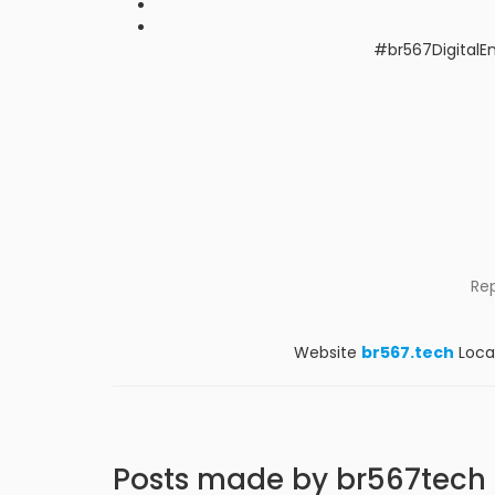
#br567Digital
Re
Website
br567.tech
Loca
Posts made by br567tech