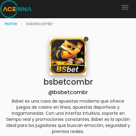
Home
bsbetcombr
bsbetcombr
@bsbetcombr
Bsbet es una casa de apuestas moderna que ofrece
juegos de casino en línea, apuestas deportivas y
tragamonedas. Con una interfaz intuitiva, soporte en
tiempo real y promociones constantes, Bsbet es la opción
ideal para los jugadores que buscan emoción, seguridad y
premios reales.