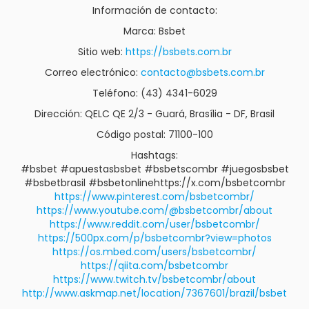
Información de contacto:
Marca: Bsbet
Sitio web:
https://bsbets.com.br
Correo electrónico:
contacto@bsbets.com.br
Teléfono: (43) 4341-6029
Dirección: QELC QE 2/3 - Guará, Brasília - DF, Brasil
Código postal: 71100-100
Hashtags:
#bsbet #apuestasbsbet #bsbetscombr #juegosbsbet
#bsbetbrasil #bsbetonlinehttps://x.com/bsbetcombr
https://www.pinterest.com/bsbetcombr/
https://www.youtube.com/@bsbetcombr/about
https://www.reddit.com/user/bsbetcombr/
https://500px.com/p/bsbetcombr?view=photos
https://os.mbed.com/users/bsbetcombr/
https://qiita.com/bsbetcombr
https://www.twitch.tv/bsbetcombr/about
http://www.askmap.net/location/7367601/brazil/bsbet