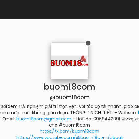
buom18com
@buom18com
i xem trải nghiệm giải trí trọn vẹn. Với tốc độ tải nhanh, giao d
him mượt mà, không gián đoạn. THÔNG TIN CHI TIẾT: - Website:
- Email:
buom18com@gmail.com
- Hotline: 0968442891 #vlxx 
che #buom18com
https://x.com/buom18com
https://www.youtube.com/@buom18com/about