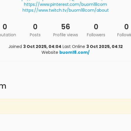
https://www.pinterest.com/buom18com
https://www.twitch.tv/buom18com/about
0
0
56
0
0
putation
Posts
Profile views
Followers
Follow
Joined
3 Oct 2025, 04:04
Last Online
3 Oct 2025, 04:12
Website
buom18.com/
om