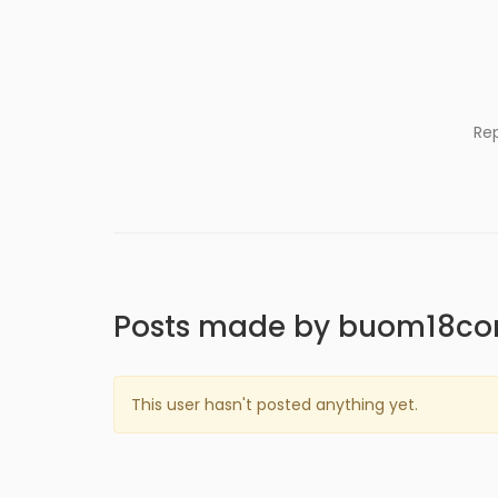
Re
Posts made by buom18c
This user hasn't posted anything yet.