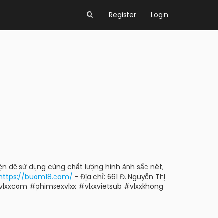
Register
Login
iện dễ sử dụng cùng chất lượng hình ảnh sắc nét,
https://buom18.com/
- Địa chỉ: 661 Đ. Nguyễn Thị
#vlxxcom #phimsexvlxx #vlxxvietsub #vlxxkhong