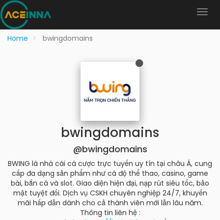
Home
bwingdomains
bwingdomains
@bwingdomains
BWING là nhà cái cá cược trực tuyến uy tín tại châu Á, cung
cấp đa dạng sản phẩm như cá độ thể thao, casino, game
bài, bắn cá và slot. Giao diện hiện đại, nạp rút siêu tốc, bảo
mật tuyệt đối. Dịch vụ CSKH chuyên nghiệp 24/7, khuyến
mãi hấp dẫn dành cho cả thành viên mới lẫn lâu năm.
Thông tin liên hệ :