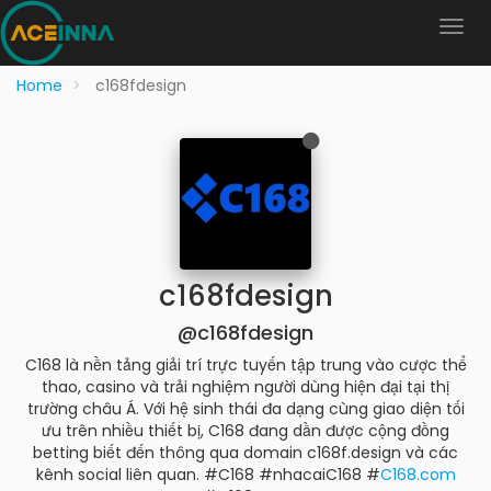
Home
c168fdesign
c168fdesign
@c168fdesign
C168 là nền tảng giải trí trực tuyến tập trung vào cược thể
thao, casino và trải nghiệm người dùng hiện đại tại thị
trường châu Á. Với hệ sinh thái đa dạng cùng giao diện tối
ưu trên nhiều thiết bị, C168 đang dần được cộng đồng
betting biết đến thông qua domain c168f.design và các
kênh social liên quan. #C168 #nhacaiC168 #
C168.com