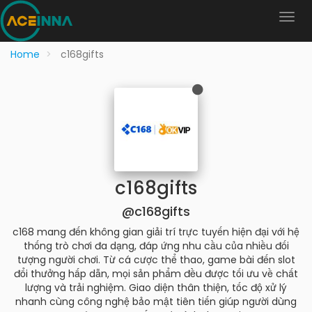
Home
c168gifts
c168gifts
@c168gifts
c168 mang đến không gian giải trí trực tuyến hiện đại với hệ
thống trò chơi đa dạng, đáp ứng nhu cầu của nhiều đối
tượng người chơi. Từ cá cược thể thao, game bài đến slot
đổi thưởng hấp dẫn, mọi sản phẩm đều được tối ưu về chất
lượng và trải nghiệm. Giao diện thân thiện, tốc độ xử lý
nhanh cùng công nghệ bảo mật tiên tiến giúp người dùng