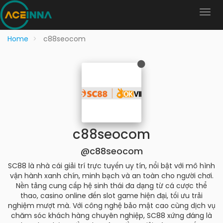
Home
c88seocom
c88seocom
@c88seocom
SC88 là nhà cái giải trí trực tuyến uy tín, nổi bật với mô hình
vận hành xanh chín, minh bạch và an toàn cho người chơi.
Nền tảng cung cấp hệ sinh thái đa dạng từ cá cược thể
thao, casino online đến slot game hiện đại, tối ưu trải
nghiệm mượt mà. Với công nghệ bảo mật cao cùng dịch vụ
chăm sóc khách hàng chuyên nghiệp, SC88 xứng đáng là