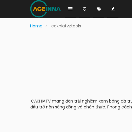
Home
cakhiatvztools
CAKHIATV mang đến trải nghiệm xem bóng đá trực
đấu trở nên sống động và chân thực. Phong cách 