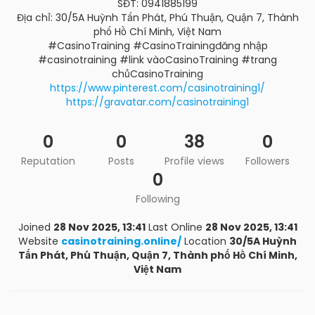
SĐT: 0941885199
Địa chỉ: 30/5A Huỳnh Tấn Phát, Phú Thuận, Quận 7, Thành
phố Hồ Chí Minh, Việt Nam
#CasinoTraining #CasinoTrainingđăng nhập
#casinotraining #link vàoCasinoTraining #trang
chủCasinoTraining
https://www.pinterest.com/casinotraining1/
https://gravatar.com/casinotraining1
0
0
38
0
Reputation
Posts
Profile views
Followers
0
Following
Joined
28 Nov 2025, 13:41
Last Online
28 Nov 2025, 13:41
Website
casinotraining.online/
Location
30/5A Huỳnh
Tấn Phát, Phú Thuận, Quận 7, Thành phố Hồ Chí Minh,
Việt Nam