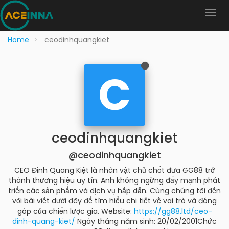
Home
ceodinhquangkiet
C
ceodinhquangkiet
@ceodinhquangkiet
CEO Đinh Quang Kiệt là nhân vật chủ chốt đưa GG88 trở
thành thương hiệu uy tín. Anh không ngừng đẩy mạnh phát
triển các sản phẩm và dịch vụ hấp dẫn. Cùng chúng tôi đến
với bài viết dưới đây để tìm hiểu chi tiết về vai trò và đóng
góp của chiến lược gia. Website:
https://gg88.ltd/ceo-
dinh-quang-kiet/
Ngày tháng năm sinh: 20/02/2001Chức