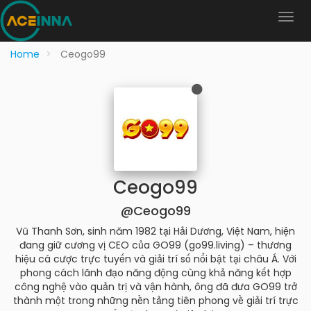
Home
Ceogo99
Ceogo99
@Ceogo99
Vũ Thanh Sơn, sinh năm 1982 tại Hải Dương, Việt Nam, hiện
đang giữ cương vị CEO của GO99 (go99.living) – thương
hiệu cá cược trực tuyến và giải trí số nổi bật tại châu Á. Với
phong cách lãnh đạo năng động cùng khả năng kết hợp
công nghệ vào quản trị và vận hành, ông đã đưa GO99 trở
thành một trong những nền tảng tiên phong về giải trí trực