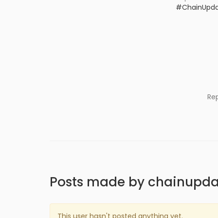
#ChainUpda
Re
Posts made by chainupda
This user hasn't posted anything yet.