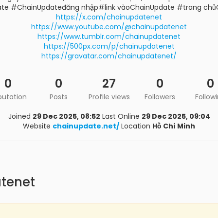
te #ChainUpdateđăng nhập#link vàoChainUpdate #trang chủ
https://x.com/chainupdatenet
https://www.youtube.com/@chainupdatenet
https://www.tumblr.com/chainupdatenet
https://500px.com/p/chainupdatenet
https://gravatar.com/chainupdatenet/
0
0
27
0
0
putation
Posts
Profile views
Followers
Follow
Joined
29 Dec 2025, 08:52
Last Online
29 Dec 2025, 09:04
Website
chainupdate.net/
Location
Hồ Chí Minh
tenet