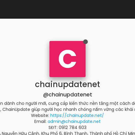
C
chainupdatenet
@chainupdatenet
n dành cho người mới, cung cấp kiến thức nền tảng một cách dễ 
c, ChainUpdate giúp người học nhanh chóng nắm vững các khái n
Website:
https://chainupdate.net/
Email:
admin@chainupdate.net
SĐT: 0912 784 603
1A Nguyễn Hữu Cảnh, Khu Phố 6, Bình Thạnh, Thành phố Hồ Chí Mi