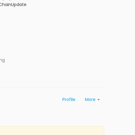
ChainUpdate
ing
Profile
More