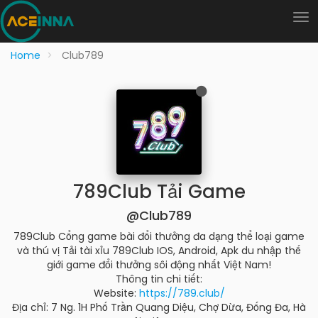
Home
Club789
789Club Tải Game
@Club789
789Club Cổng game bài đổi thưởng đa dạng thể loại game
và thú vị Tải tài xỉu 789Club IOS, Android, Apk du nhập thế
giới game đổi thưởng sôi động nhất Việt Nam!
Thông tin chi tiết:
Website:
https://789.club/
Địa chỉ: 7 Ng. 1H Phố Trần Quang Diệu, Chợ Dừa, Đống Đa, Hà