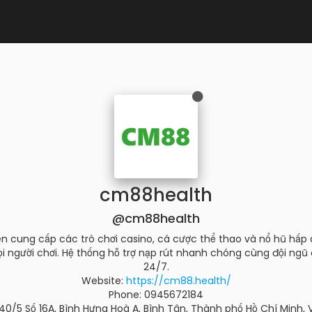
cm88health
@cm88health
yên cung cấp các trò chơi casino, cá cược thể thao và nổ hũ hấp 
 người chơi. Hệ thống hỗ trợ nạp rút nhanh chóng cùng đội n
24/7.
Website:
https://cm88.health/
Phone: 0945672184
 40/5 Số 16A, Bình Hưng Hoà A, Bình Tân, Thành phố Hồ Chí Minh,