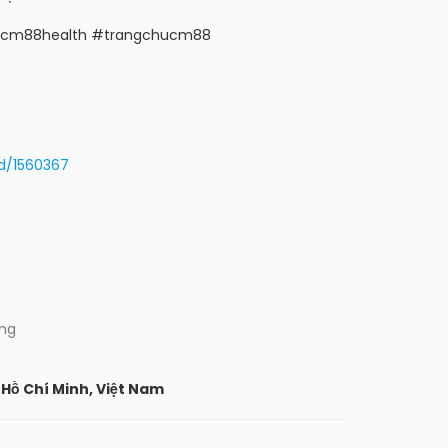
cm88health #trangchucm88
id/1560367
ing
 Hồ Chí Minh, Việt Nam