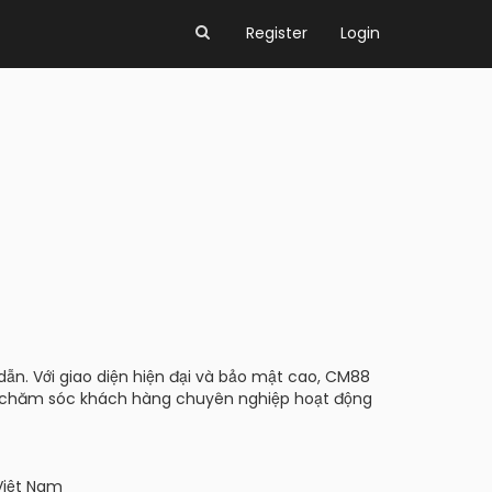
Register
Login
dẫn. Với giao diện hiện đại và bảo mật cao, CM88
gũ chăm sóc khách hàng chuyên nghiệp hoạt động
 Việt Nam