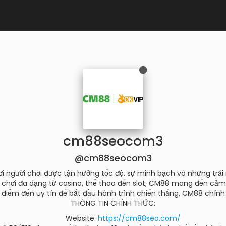
cm88seocom3
@cm88seocom3
, nơi người chơi được tận hưởng tốc độ, sự minh bạch và những tr
chơi đa dạng từ casino, thể thao đến slot, CM88 mang đến cảm
iểm đến uy tín để bắt đầu hành trình chiến thắng, CM88 chính 
THÔNG TIN CHÍNH THỨC:
Website:
https://cm88seo.com/