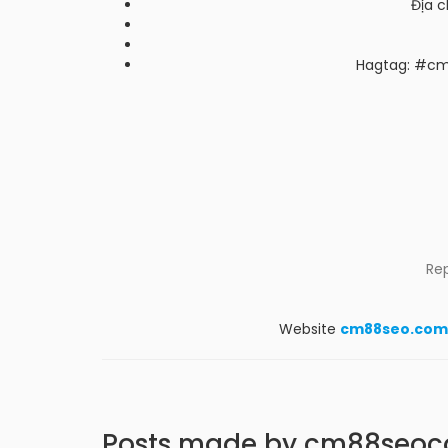
Địa c
Hagtag: #c
Re
Website
cm88seo.com
Posts made by cm88seo