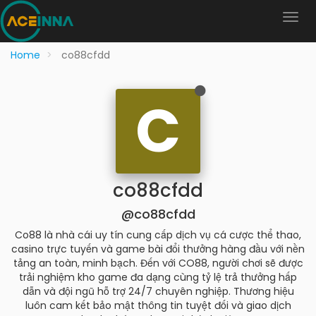
Home
co88cfdd
C
co88cfdd
@co88cfdd
Co88 là nhà cái uy tín cung cấp dịch vụ cá cược thể thao,
casino trực tuyến và game bài đổi thưởng hàng đầu với nền
tảng an toàn, minh bạch. Đến với CO88, người chơi sẽ được
trải nghiệm kho game đa dạng cùng tỷ lệ trả thưởng hấp
dẫn và đội ngũ hỗ trợ 24/7 chuyên nghiệp. Thương hiệu
luôn cam kết bảo mật thông tin tuyệt đối và giao dịch