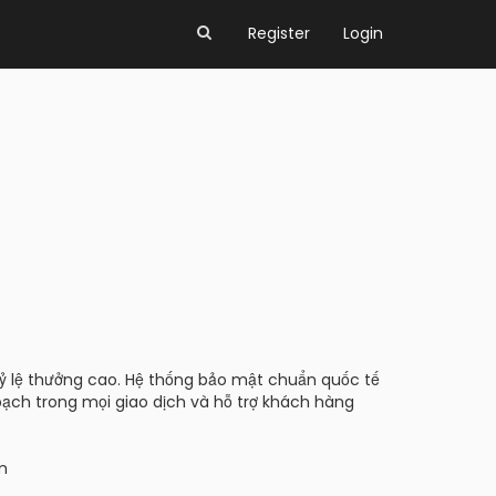
Register
Login
 tỷ lệ thưởng cao. Hệ thống bảo mật chuẩn quốc tế
bạch trong mọi giao dịch và hỗ trợ khách hàng
am