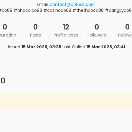
Email:
contact@co88.it.com
#co88 #nhacaico88 #casinoco88 #thethaoco88 #dangkyco8
0
0
12
0
0
putation
Posts
Profile views
Followers
Follow
Joined
15 Mar 2026, 03:35
Last Online
15 Mar 2026, 03:41
m0