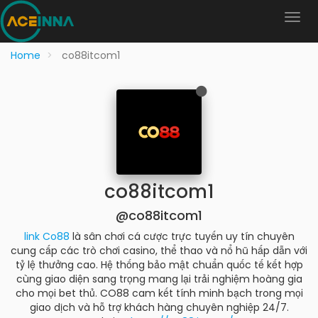
Home
co88itcom1
co88itcom1
@co88itcom1
link Co88
là sân chơi cá cược trực tuyến uy tín chuyên
cung cấp các trò chơi casino, thể thao và nổ hũ hấp dẫn với
tỷ lệ thưởng cao. Hệ thống bảo mật chuẩn quốc tế kết hợp
cùng giao diện sang trọng mang lại trải nghiệm hoàng gia
cho mọi bet thủ. CO88 cam kết tính minh bạch trong mọi
giao dịch và hỗ trợ khách hàng chuyên nghiệp 24/7.