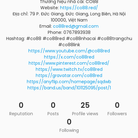
Thương hiệu nhà cái: CO88
Website:
https://co88.red/
Địa chỉ: 79 P. Đức Giang, Đức Giang, Long Biên, Hà Nội
100000, Việt Nam
Email:
co88red@gmail.com
Phone: 0767893938
Hashtag: #co88 #co88red #co88nhacai #co88trangchu
#co88link
https://www.youtube.com/@co88red
https://x.com/co88red
https://www.pinterest.com/co88red/
https://www.twitch.tv/co88red
https://gravatar.com/co88red
https://anyflip.com/homepage/sqdwb
https://band.us/band/101125095/post/1
0
0
25
0
Reputation
Posts
Profile views
Followers
0
Following