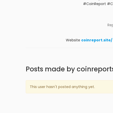
#CoinReport #Co
Re
Website
coinreport.site/
Posts made by coinreports
This user hasn't posted anything yet.