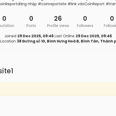
inReportđăng nhập #coinreportsite #link vàoCoinReport #tra
0
0
26
0
0
putation
Posts
Profile views
Followers
Follow
Joined
29 Dec 2025, 09:46
Last Online
29 Dec 2025, 09:46
Location
38 Đường số 10, Bình Hưng Hoà B, Bình Tân, Thành 
ite1