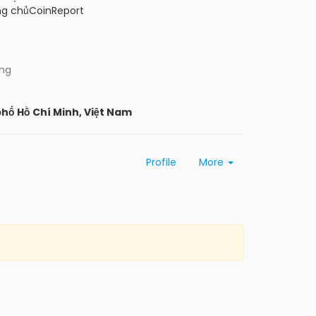
ng chủCoinReport
ing
phố Hồ Chí Minh, Việt Nam
Profile
More