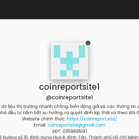
coinreportsite1
@coinreportsite1
 dữ liệu thị trường nhanh chóng, biến động giá và các thông tin 
 nhà đầu tư nắm bắt xu hướng, ra quyết định kịp thời và theo dõi t
Website chính thức:
https://coinreport.site/
Email:
coinreportsite@gmail.com
SĐT: 0359895141
38 Đường số 10, Bình Hưng Hoà B, Bình Tân, Thành phố Hồ Chí Minh