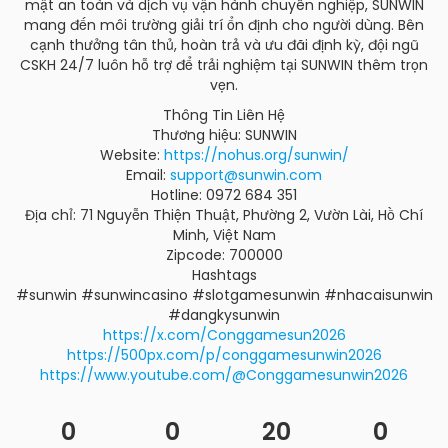
mật an toàn và dịch vụ vận hành chuyên nghiệp, SUNWIN
mang đến môi trường giải trí ổn định cho người dùng. Bên
cạnh thưởng tân thủ, hoàn trả và ưu đãi định kỳ, đội ngũ
CSKH 24/7 luôn hỗ trợ để trải nghiệm tại SUNWIN thêm trọn
vẹn.
Thông Tin Liên Hệ
Thương hiệu: SUNWIN
Website:
https://nohus.org/sunwin/
Email:
support@sunwin.com
Hotline: 0972 684 351
Địa chỉ: 71 Nguyễn Thiện Thuật, Phường 2, Vườn Lài, Hồ Chí
Minh, Việt Nam
Zipcode: 700000
Hashtags
#sunwin #sunwincasino #slotgamesunwin #nhacaisunwin
#dangkysunwin
https://x.com/Conggamesun2026
https://500px.com/p/conggamesunwin2026
https://www.youtube.com/@Conggamesunwin2026
0
0
20
0