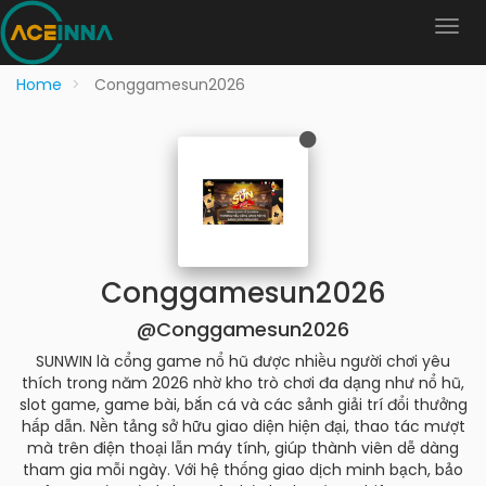
Home
Conggamesun2026
Conggamesun2026
@Conggamesun2026
SUNWIN là cổng game nổ hũ được nhiều người chơi yêu
thích trong năm 2026 nhờ kho trò chơi đa dạng như nổ hũ,
slot game, game bài, bắn cá và các sảnh giải trí đổi thưởng
hấp dẫn. Nền tảng sở hữu giao diện hiện đại, thao tác mượt
mà trên điện thoại lẫn máy tính, giúp thành viên dễ dàng
tham gia mỗi ngày. Với hệ thống giao dịch minh bạch, bảo