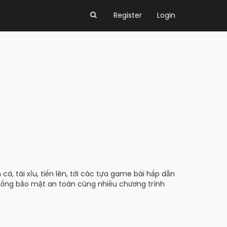
Register
Login
á, tài xỉu, tiến lên, tới các tựa game bài hấp dẫn
thống bảo mật an toàn cùng nhiều chương trình