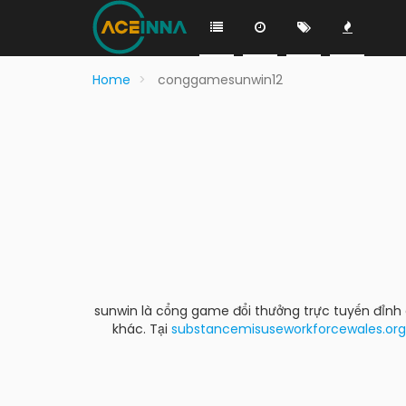
Home
conggamesunwin12
sunwin là cổng game đổi thưởng trực tuyến đỉnh ca
khác. Tại
substancemisuseworkforcewales.org