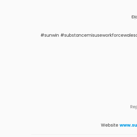
Đị
#sunwin #substancemisuseworkforcewales
Re
Website
www.su