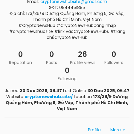
Email:
cryptonewshubsite@gmail.com
SĐT: 0944451895
Địa chỉ: 173/36/9 Dương Quảng Hàm, Phường 5, Gò Vấp,
Thành phố Hồ Chí Minh, Việt Nam
#CryptoNewsHub #CryptoNewsHubđăng nhập
#cryptonewshubsite #link vàoCryptoNewsHubs #trang
chủCryptoNewsHub
0
0
26
0
Reputation
Posts
Profile views
Followers
0
Following
Joined
30 Dec 2025, 06:47
Last Online
30 Dec 2025, 06:47
Website
cryptonewshub.site/
Location
173/36/9 Dương
Quảng Hàm, Phường 5, Gò Vấp, Thành phố Hồ Chí Minh,
Việt Nam
Profile
More