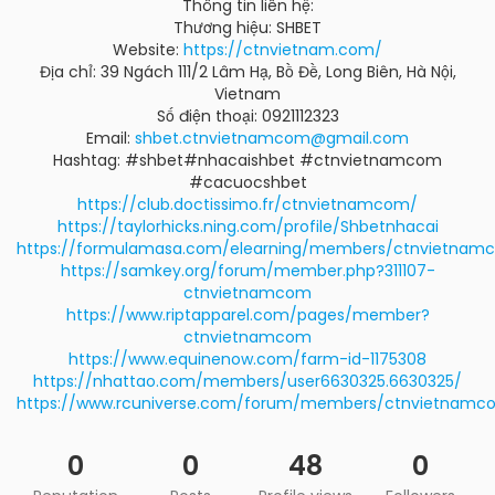
Thông tin liên hệ:
Thương hiệu: SHBET
Website:
https://ctnvietnam.com/
Địa chỉ: 39 Ngách 111/2 Lâm Hạ, Bồ Đề, Long Biên, Hà Nội,
Vietnam
Số điện thoại: 0921112323
Email:
shbet.ctnvietnamcom@gmail.com
Hashtag: #shbet#nhacaishbet #ctnvietnamcom
#cacuocshbet
https://club.doctissimo.fr/ctnvietnamcom/
https://taylorhicks.ning.com/profile/Shbetnhacai
https://formulamasa.com/elearning/members/ctnvietnam
https://samkey.org/forum/member.php?311107-
ctnvietnamcom
https://www.riptapparel.com/pages/member?
ctnvietnamcom
https://www.equinenow.com/farm-id-1175308
https://nhattao.com/members/user6630325.6630325/
https://www.rcuniverse.com/forum/members/ctnvietnamc
0
0
48
0