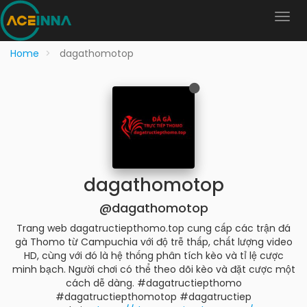
Home
dagathomotop
dagathomotop
@dagathomotop
Trang web dagatructiepthomo.top cung cấp các trận đá
gà Thomo từ Campuchia với độ trễ thấp, chất lượng video
HD, cùng với đó là hệ thống phân tích kèo và tỉ lệ cược
minh bạch. Người chơi có thể theo dõi kèo và đặt cược một
cách dễ dàng. #dagatructiepthomo
#dagatructiepthomotop #dagatructiep