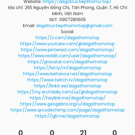
Website:
https://dagatructiepthomo.top/
Địa chỉ: 265 Nguyễn Đổng Chi, Tân Phong, Quận 7, Hồ Chí
Minh, Việt Nam
SĐT: 0907280605
Email:
dagatructiepthomotop@gmail.com
Social:
https://x.com/dagathomotop
https://www.youtube.com/@dagathomotop
https://www.pinterest.com/dagathomotop/
https://www.reddit.com/user/dagathomotop/
https://gravatar.com/dagathomotop
https://bit.ly/m/dagathomotop
https://www.behance.net/dagathomotop
https://www.twitch.tv/dagathomotop
https://linktr.ee/dagathomotop
https://my.archdaily.com/us/@dagathomotop
https://heylink.me/dagathomotop/
https://www.geogebra.org/u/dagathomotop
https://www.qrcodechimp.com/page/dagathomotop
https://igli.me/dagathomotop
0
0
21
0